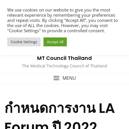
Skip
We use cookies on our website to give you the most
to
relevant experience by remembering your preferences
content
and repeat visits. By clicking “Accept All”, you consent to
the use of ALL the cookies. However, you may visit
"Cookie Settings" to provide a controlled consent.
Cookie Settings
Accept All
MT Council Thailand
The Medical Technology Council of Thailand
MENU
กำหนดการงาน LA
Forum ปี 2022