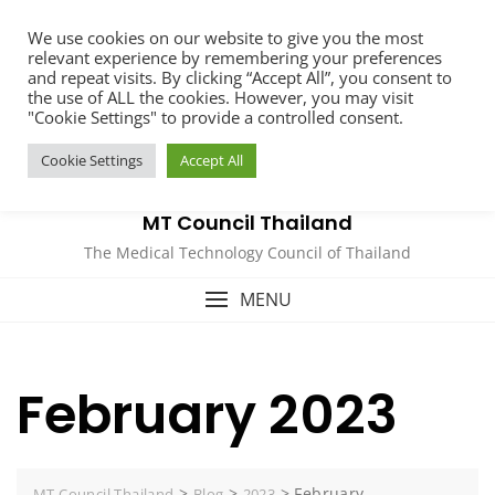
Skip
We use cookies on our website to give you the most
to
relevant experience by remembering your preferences
content
and repeat visits. By clicking “Accept All”, you consent to
the use of ALL the cookies. However, you may visit
"Cookie Settings" to provide a controlled consent.
Cookie Settings
Accept All
MT Council Thailand
The Medical Technology Council of Thailand
MENU
February 2023
>
>
>
February
MT Council Thailand
Blog
2023