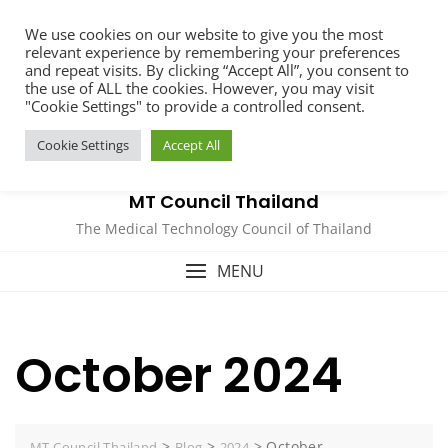
Skip
We use cookies on our website to give you the most
to
relevant experience by remembering your preferences
content
and repeat visits. By clicking “Accept All”, you consent to
the use of ALL the cookies. However, you may visit
"Cookie Settings" to provide a controlled consent.
Cookie Settings
Accept All
MT Council Thailand
The Medical Technology Council of Thailand
MENU
October 2024
>
>
>
October
MT Council Thailand
Blog
2024