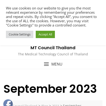
Skip
We use cookies on our website to give you the most
to
relevant experience by remembering your preferences
content
and repeat visits. By clicking “Accept All”, you consent to
the use of ALL the cookies. However, you may visit
"Cookie Settings" to provide a controlled consent.
Cookie Settings
Accept All
MT Council Thailand
The Medical Technology Council of Thailand
MENU
September 2023
>
>
>
September
MT Council Thailand
Blog
2023