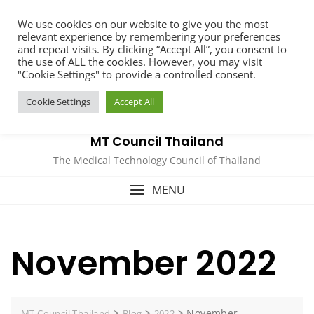
Skip
We use cookies on our website to give you the most
to
relevant experience by remembering your preferences
content
and repeat visits. By clicking “Accept All”, you consent to
the use of ALL the cookies. However, you may visit
"Cookie Settings" to provide a controlled consent.
Cookie Settings
Accept All
MT Council Thailand
The Medical Technology Council of Thailand
MENU
November 2022
>
>
>
November
MT Council Thailand
Blog
2022