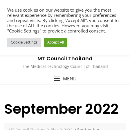
Skip
We use cookies on our website to give you the most
to
relevant experience by remembering your preferences
content
and repeat visits. By clicking “Accept All”, you consent to
the use of ALL the cookies. However, you may visit
"Cookie Settings" to provide a controlled consent.
Cookie Settings
Accept All
MT Council Thailand
The Medical Technology Council of Thailand
MENU
September 2022
>
>
>
September
MT Council Thailand
Blog
2022