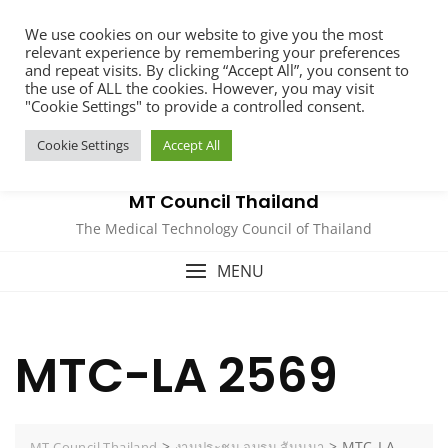
Skip
We use cookies on our website to give you the most
to
relevant experience by remembering your preferences
content
and repeat visits. By clicking “Accept All”, you consent to
the use of ALL the cookies. However, you may visit
"Cookie Settings" to provide a controlled consent.
Cookie Settings
Accept All
MT Council Thailand
The Medical Technology Council of Thailand
MENU
MTC-LA 2569
>
>
MTC-LA
MT Council Thailand
งานประชุม อบรม สัมมนา