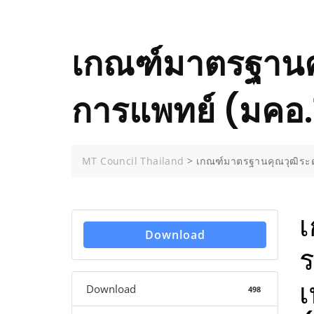
เกณฑ์มาตรฐานค
การแพทย์ (มคอ.
MT Council Thailand
>
เกณฑ์มาตรฐานคุณวุฒิระด
เ
Download
ร
เ
Download
498