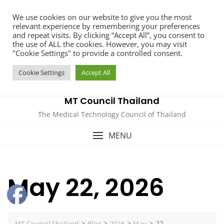
Skip
We use cookies on our website to give you the most
to
relevant experience by remembering your preferences
content
and repeat visits. By clicking “Accept All”, you consent to
the use of ALL the cookies. However, you may visit
"Cookie Settings" to provide a controlled consent.
Cookie Settings
Accept All
MT Council Thailand
The Medical Technology Council of Thailand
MENU
May 22, 2026
>
>
>
>
22
MT Council Thailand
Blog
2026
May