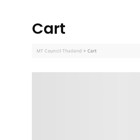
Cart
MT Council Thailand
>
Cart