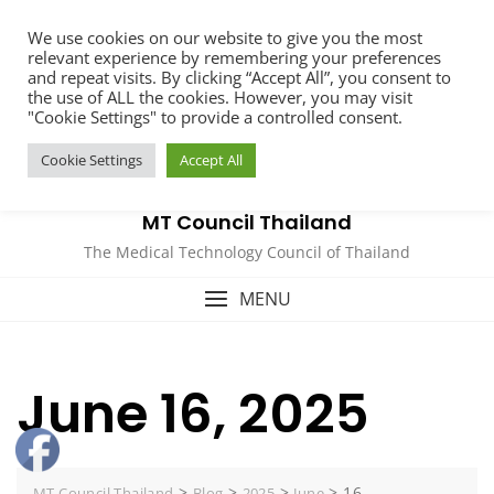
Skip
We use cookies on our website to give you the most
to
relevant experience by remembering your preferences
content
and repeat visits. By clicking “Accept All”, you consent to
the use of ALL the cookies. However, you may visit
"Cookie Settings" to provide a controlled consent.
Cookie Settings
Accept All
MT Council Thailand
The Medical Technology Council of Thailand
MENU
June 16, 2025
>
>
>
>
16
MT Council Thailand
Blog
2025
June